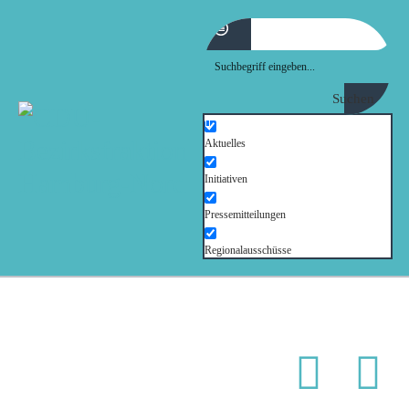
MOIN!
ABGEORDNETE
Suchen
AKTUELLES
Aktuelles
Initiativen
NORDAKTUELL
Pressemitteilungen
THEMEN
Regionalausschüsse
AUSSCHÜSSE
KONTAKT