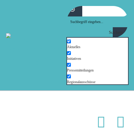
MOIN!
ABGEORDNETE
Suchen
AKTUELLES
Aktuelles
Initiativen
NORDAKTUELL
Pressemitteilungen
THEMEN
Regionalausschüsse
AUSSCHÜSSE
KONTAKT