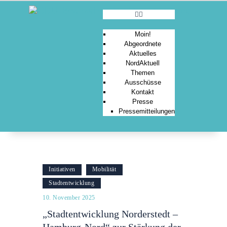
Moin!
Abgeordnete
Aktuelles
MOIN!
NordAktuell
Themen
ABGEORDNETE
Ausschüsse
AKTUELLES
Kontakt
Presse
NORDAKTUELL
Pressemitteilungen
THEMEN
AUSSCHÜSSE
KONTAKT
PRESSE
Initiativen
Mobilität
Stadtentwicklung
10. November 2025
„Stadtentwicklung Norderstedt –