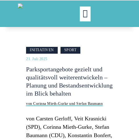
MOIN!
ABGEORDNETE
INITIATIVEN
SPORT
AKTUELLES
21. Juli 2025
NORDAKTUELL
Parksportangebote gezielt und
THEMEN
qualitätsvoll weiterentwickeln –
AUSSCHÜSSE
Planung und Bestandsentwicklung
KONTAKT
im Blick behalten
PRESSE
von Corinna Mieth-Gurke und Stefan Baumann
von Carsten Gerloff, Veit Krasnicki
(SPD), Corinna Mieth-Gurke, Stefan
Baumann (CDU), Konstantin Bonfert,