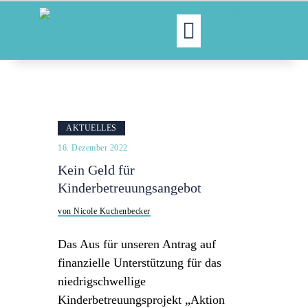
MOIN!
ABGEORDNETE
AKTUELLES
AKTUELLES
NORDAKTUELL
16. Dezember 2022
THEMEN
Kein Geld für
AUSSCHÜSSE
Kinderbetreuungsangebot
KONTAKT
von Nicole Kuchenbecker
PRESSE
Das Aus für unseren Antrag auf
finanzielle Unterstützung für das
niedrigschwellige
Kinderbetreuungsprojekt „Aktion