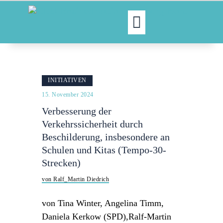
MOIN!
ABGEORDNETE
INITIATIVEN
AKTUELLES
15. November 2024
NORDAKTUELL
Verbesserung der
THEMEN
Verkehrssicherheit durch
AUSSCHÜSSE
Beschilderung, insbesondere an
KONTAKT
Schulen und Kitas (Tempo-30-
PRESSE
Strecken)
von Ralf_Martin Diedrich
von Tina Winter, Angelina Timm,
Daniela Kerkow (SPD),Ralf-Martin