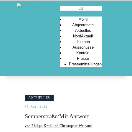
Moin!
Abgeordnete
Aktuelles
MOIN!
NordAktuell
Themen
ABGEORDNETE
Ausschüsse
AKTUELLES
Kontakt
Presse
NORDAKTUELL
Pressemitteilungen
THEMEN
AUSSCHÜSSE
KONTAKT
PRESSE
AKTUELLES
11. April 2022
Semperstraße/Mit Antwort
von Philipp Kroll und Christopher Weinand