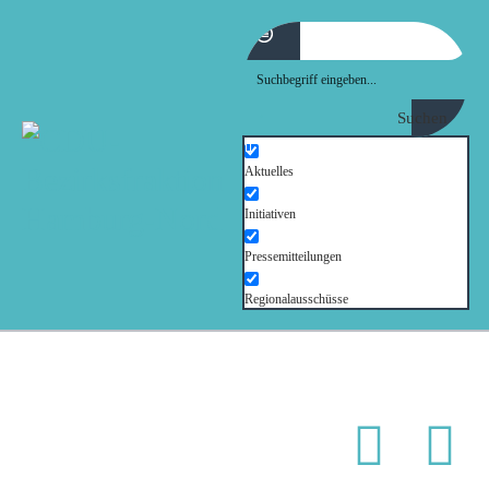
MOIN!
ABGEORDNETE
Suchen
AKTUELLES
Aktuelles
Initiativen
NORDAKTUELL
Pressemitteilungen
THEMEN
Regionalausschüsse
AUSSCHÜSSE
KONTAKT