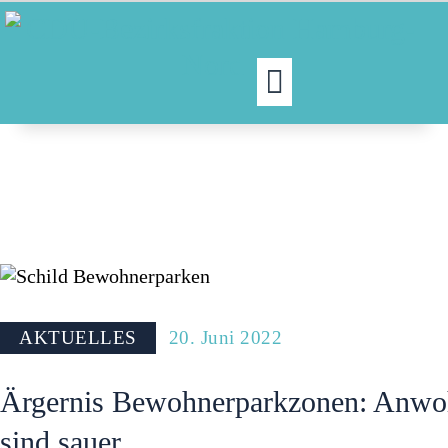
MOIN!
ABGEORDNETE
AKTUELLES
NORDAKTUELL
THEMEN
AUSSCHÜSSE
AKTUELLES
20. Juni 2022
KONTAKT
Ärgernis Bewohnerparkzonen: Anwo
sind sauer