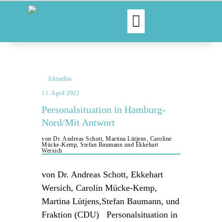
MOIN!
ABGEORDNETE
Aktuelles
AKTUELLES
11. April 2022
NORDAKTUELL
Personalsituation in Hamburg-
THEMEN
Nord/Mit Antwort
AUSSCHÜSSE
von Dr. Andreas Schott, Martina Lütjens, Caroline
Mücke-Kemp, Stefan Baumann und Ekkehart
KONTAKT
Wersich
PRESSE
von Dr. Andreas Schott, Ekkehart
Wersich, Carolin Mücke-Kemp,
Martina Lütjens,Stefan Baumann, und
Fraktion (CDU) Personalsituation in