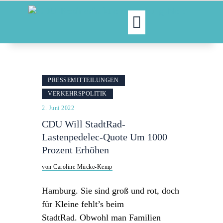
MOIN!
ABGEORDNETE
PRESSEMITTEILUNGEN
AKTUELLES
VERKEHRSPOLITIK
NORDAKTUELL
2. Juni 2022
THEMEN
CDU Will StadtRad-
AUSSCHÜSSE
Lastenpedelec-Quote Um 1000
KONTAKT
Prozent Erhöhen
PRESSE
von Caroline Mücke-Kemp
Hamburg. Sie sind groß und rot, doch
für Kleine fehlt’s beim
StadtRad. Obwohl man Familien