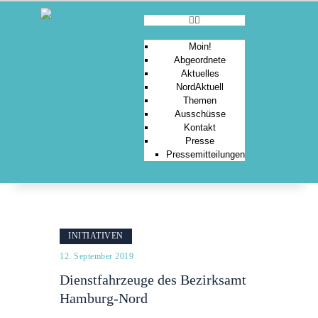
Moin!
Abgeordnete
Aktuelles
MOIN!
NordAktuell
Themen
ABGEORDNETE
Ausschüsse
AKTUELLES
Kontakt
Presse
NORDAKTUELL
Pressemitteilungen
THEMEN
AUSSCHÜSSE
KONTAKT
PRESSE
INITIATIVEN
12. September 2019
Dienstfahrzeuge des Bezirksamt
Hamburg-Nord