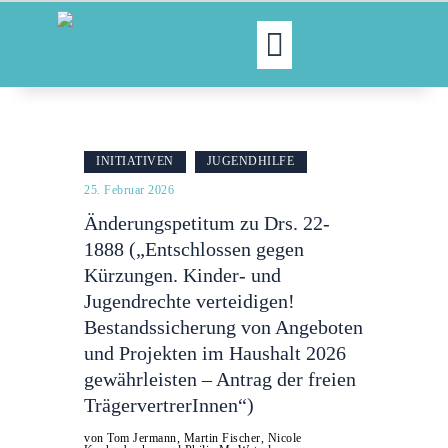
MOIN!
ABGEORDNETE
INITIATIVEN
JUGENDHILFE
AKTUELLES
25. Februar 2026
NORDAKTUELL
Änderungspetitum zu Drs. 22-
THEMEN
1888 („Entschlossen gegen
AUSSCHÜSSE
Kürzungen. Kinder- und
KONTAKT
Jugendrechte verteidigen!
PRESSE
Bestandssicherung von Angeboten
und Projekten im Haushalt 2026
gewährleisten – Antrag der freien
TrägervertrerInnen“)
von Tom Jermann, Martin Fischer, Nicole