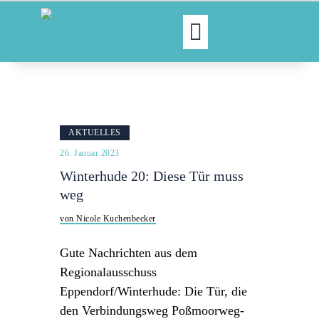
MOIN!
ABGEORDNETE
AKTUELLES
AKTUELLES
NORDAKTUELL
26. Januar 2023
THEMEN
Winterhude 20: Diese Tür muss
AUSSCHÜSSE
weg
KONTAKT
von Nicole Kuchenbecker
PRESSE
Gute Nachrichten aus dem
Regionalausschuss
Eppendorf/Winterhude: Die Tür, die
den Verbindungsweg Poßmoorweg-