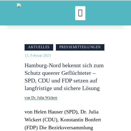
MOIN!
ABGEORDNETE
AKTUELLES
PRESSEMITTEILUNGEN
AKTUELLES
13. Februar 2025
NORDAKTUELL
Hamburg-Nord bekennt sich zum
THEMEN
Schutz queerer Geflüchteter –
AUSSCHÜSSE
SPD, CDU und FDP setzen auf
KONTAKT
langfristige und sichere Lösung
PRESSE
von Dr. Julia Wickert
von Helen Hauser (SPD), Dr. Julia
Wickert (CDU), Konstantin Bonfert
(FDP) Die Bezirksversammlung