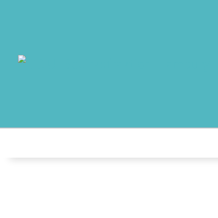
MO
AB
AK
NO
T
AU
K