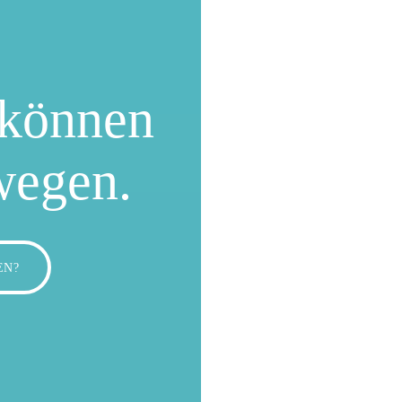
können
wegen.
EN?