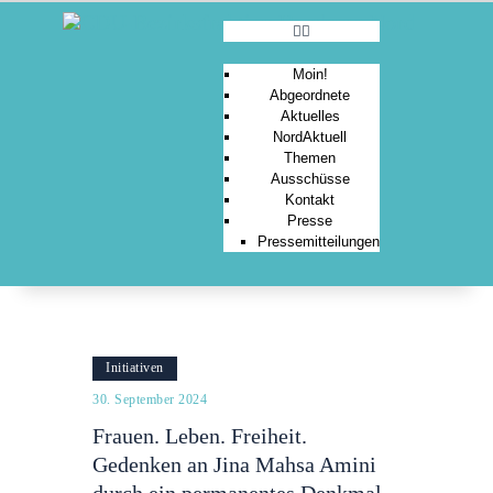
Moin!
Abgeordnete
Aktuelles
MOIN!
NordAktuell
Themen
ABGEORDNETE
Ausschüsse
AKTUELLES
Kontakt
Presse
NORDAKTUELL
Pressemitteilungen
THEMEN
AUSSCHÜSSE
KONTAKT
PRESSE
Initiativen
30. September 2024
Frauen. Leben. Freiheit.
Gedenken an Jina Mahsa Amini