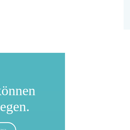
können
wegen.