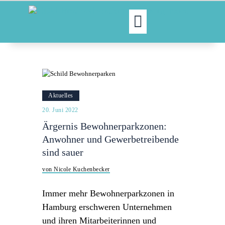
MOIN!
ABGEORDNETE
AKTUELLES
Aktuelles
NORDAKTUELL
20. Juni 2022
THEMEN
Ärgernis Bewohnerparkzonen:
AUSSCHÜSSE
Anwohner und Gewerbetreibende
KONTAKT
sind sauer
PRESSE
von Nicole Kuchenbecker
Immer mehr Bewohnerparkzonen in
Hamburg erschweren Unternehmen
und ihren Mitarbeiterinnen und