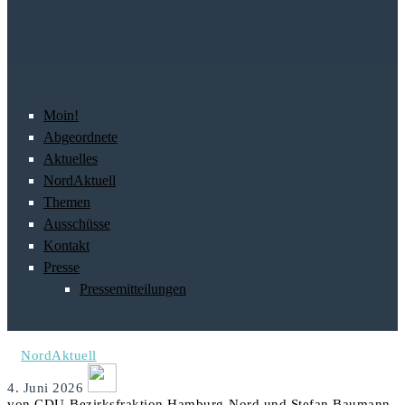
Moin!
Abgeordnete
Aktuelles
NordAktuell
Themen
Ausschüsse
Kontakt
Presse
Pressemitteilungen
NordAktuell
4. Juni 2026
von CDU-Bezirksfraktion Hamburg-Nord und Stefan Baumann