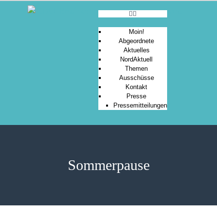
Moin!
Abgeordnete
Aktuelles
MOIN!
NordAktuell
Themen
ABGEORDNETE
Ausschüsse
AKTUELLES
Kontakt
Presse
NORDAKTUELL
Pressemitteilungen
THEMEN
AUSSCHÜSSE
KONTAKT
PRESSE
Sommerpause