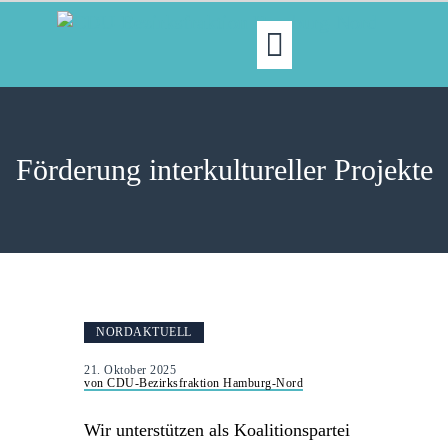
MOIN!
ABGEORDNETE
Förderung interkultureller Projekte
AKTUELLES
NORDAKTUELL
THEMEN
AUSSCHÜSSE
KONTAKT
PRESSE
NORDAKTUELL
21. Oktober 2025
von CDU-Bezirksfraktion Hamburg-Nord
Wir unterstützen als Koalitionspartei