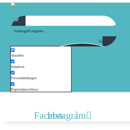
MO
AB
AK
Suchen
Aktuelles
NO
Initiativen
T
Pressemitteilungen
Regionalausschüsse
AU
Facebook
Instagram
K