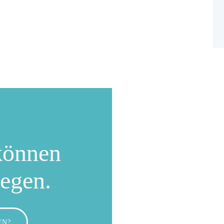
können
wegen.
EN?