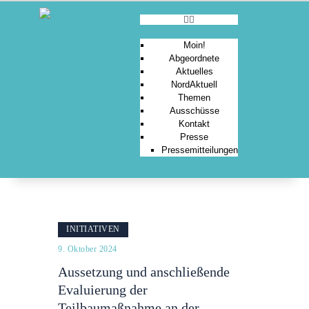
Moin!
Abgeordnete
Aktuelles
MOIN!
NordAktuell
Themen
ABGEORDNETE
Ausschüsse
AKTUELLES
Kontakt
Presse
NORDAKTUELL
Pressemitteilungen
THEMEN
AUSSCHÜSSE
KONTAKT
PRESSE
INITIATIVEN
9. Oktober 2024
Aussetzung und anschließende
Evaluierung der
Teilbaumaßnahme an der