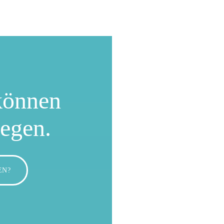
können
wegen.
EN?