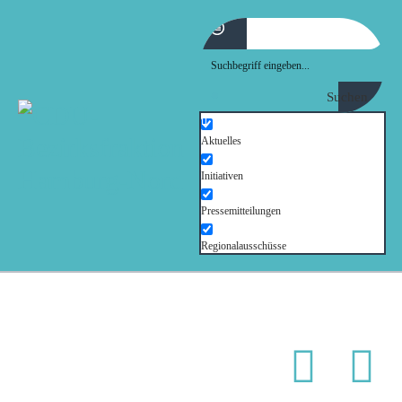
MOIN!
ABGEORDNETE
Suchen
AKTUELLES
Aktuelles
Initiativen
NORDAKTUELL
Pressemitteilungen
THEMEN
Regionalausschüsse
AUSSCHÜSSE
KONTAKT