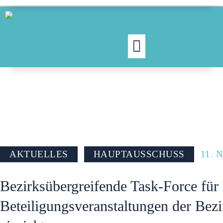
PRESSE
AKTUELLES
HAUPTAUSSCHUSS
11. 
Bezirksübergreifende Task-Force für
Beteiligungsveranstaltungen der Be