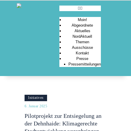
Moin!
Abgeordnete
Aktuelles
MOIN!
NordAktuell
Themen
ABGEORDNETE
Ausschüsse
AKTUELLES
Kontakt
Presse
NORDAKTUELL
Pressemitteilungen
THEMEN
AUSSCHÜSSE
KONTAKT
PRESSE
Initiativen
6. Januar 2025
Pilotprojekt zur Entsiegelung an
der Dehnhaide: Klimagerechte