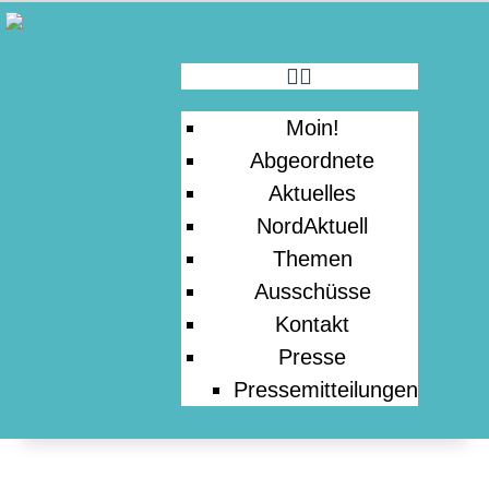
MOIN!
ABGEORDNETE
Moin!
AKTUELLES
Abgeordnete
Aktuelles
NORDAKTUELL
NordAktuell
Themen
Ausschüsse
THEMEN
Kontakt
Presse
AUSSCHÜSSE
Pressemitteilungen
KONTAKT