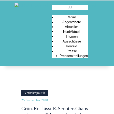
Moin!
Abgeordnete
Aktuelles
MOIN!
NordAktuell
Themen
ABGEORDNETE
Ausschüsse
AKTUELLES
Kontakt
Presse
NORDAKTUELL
Pressemitteilungen
THEMEN
AUSSCHÜSSE
KONTAKT
PRESSE
Verkehrspolitik
25. September 2020
Grün-Rot lässt E-Scooter-Chaos